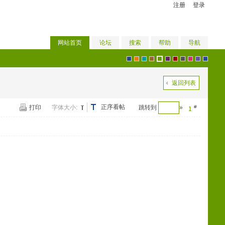
注册
登录
网站首页
论坛
搜索
帮助
导航
默
o
g
b
g
p
r
g
p
v
b
返回列表
正序看帖
打印
字体大小:
跳转到
»
#
1
认
r
r
r
r
u
e
r
i
i
l
风
a
e
o
e
r
d
a
n
o
u