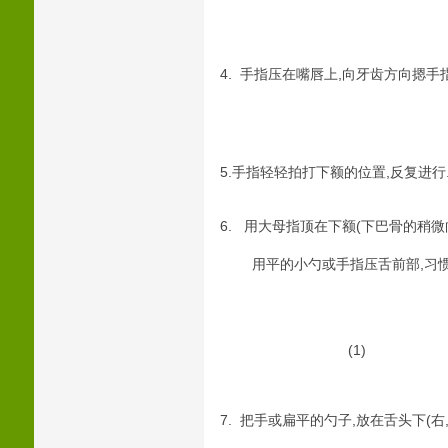
4. 手指压在嘴唇上,向牙齿方向摁手
5.手指轻轻拍打下额的位置,反复进行
6. 用大母指顶在下额(下巴骨的稍微
用平的小勺或手指压舌前部,习惯了
(1) 
7. 把手或扁平的勺子,放在舌头下(右