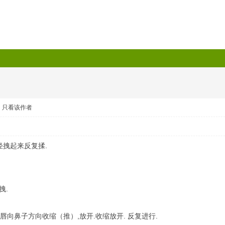
只看该作者
唇, 轻轻拽起来反复揉.
拽.
嘴唇向鼻子方向收缩（推）,放开.收缩放开. 反复进行.