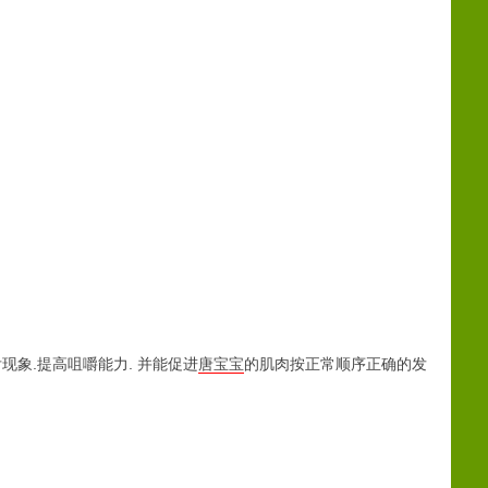
g
r
e
现象.提高咀嚼能力. 并能促进
唐宝宝
的肌肉按正常顺序正确的发
e