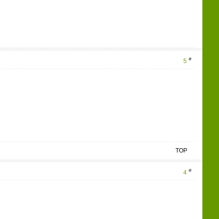
n
#
5
TOP
#
4