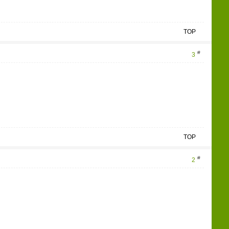
TOP
#
3
TOP
#
2