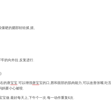
较僵硬的腮部轻轻揉,搓,
牢牢的向外拉.反复进行.
)
左右的唐
宝宝
.可以增强
唐宝
宝的口,唇和面部的肌肉能力,可以改善张嘴,吐舌
妈妈要小心被咬.
宝做.最好每天上,下午个一次.每一动作重复6次.