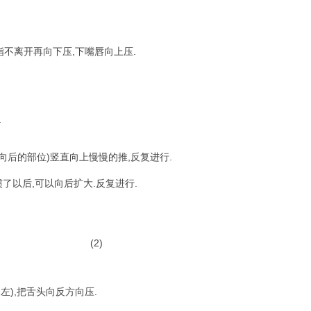
指不离开再向下压,下嘴唇向上压.
.
向后的部位)竖直向上慢慢的推,反复进行.
以后,可以向后扩大.反复进行.
(2)
,左),把舌头向反方向压.