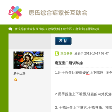
唐氏综合症家长互助会
»
教学资料下载专区
» 唐宝宝口唇训练操
发帖
路加爸爸
发表于 2012-10-17 08:47
|
唐宝宝口唇训练操
1.用手捏住比较僵硬
的
上下嘴
新手上路
2.用手捏住上下嘴唇,轻轻的向外反复
3. 手指压住上下嘴唇,手指弯曲, 将