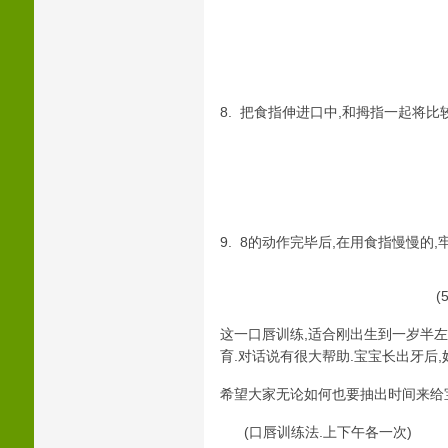
8. 把食指伸进口中,和拇指一起将比
9. 8的动作完毕后,在用食指慢慢的,
(5
这一口唇训练,适合刚出生到一岁半
育.对话说有很大帮助.宝宝长出牙后,
希望大家无论如何也要抽出时间来给宝
(口唇训练法.上下午各一次)